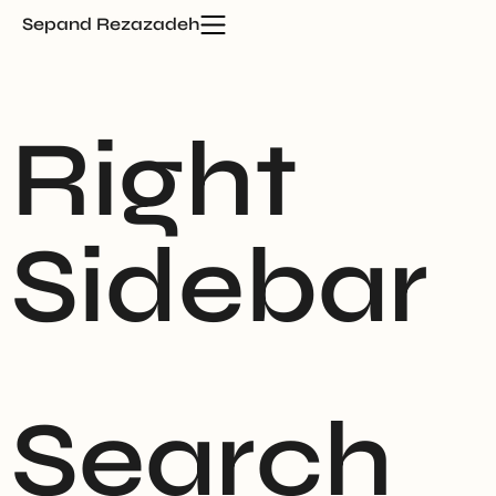
Sepand Rezazadeh
Right
Sidebar
Search